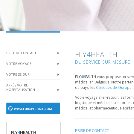
FLY
4
HEALTH
PRISE DE CONTACT
►
DU SERVICE SUR MESURE
VOTRE VOYAGE
►
VOTRE SÉJOUR
►
FLY
4
HEALTH
vous propose un servi
médical en Belgique. Notre partenai
APRÈS VOTRE
du pays, les
Cliniques de l’Europe
,
HOSPITALISATION
►
Votre voyage aller-retour, les forma
logistique et médicale sont prises
médical et pharmaceutique après vo
PRISE DE CONTACT
FLY
4
HEALTH