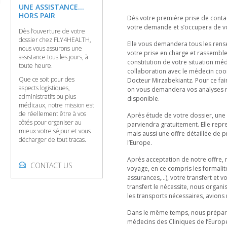
UNE ASSISTANCE...
HORS PAIR
Dès votre première prise de conta
votre demande et s’occupera de vo
Dès l’ouverture de votre
dossier chez FLY4HEALTH,
Elle vous demandera tous les rens
nous vous assurons une
votre prise en charge et rassemble
assistance tous les jours, à
constitution de votre situation méd
toute heure.
collaboration avec le médecin coor
Que ce soit pour des
Docteur Mirzabekiantz. Pour ce fai
aspects logistiques,
on vous demandera vos analyses ré
administratifs ou plus
disponible.
médicaux, notre mission est
de réellement être à vos
Après étude de votre dossier, une
côtés pour organiser au
parviendra gratuitement. Elle repre
mieux votre séjour et vous
mais aussi une offre détaillée de 
décharger de tout tracas.
l’Europe.
Après acceptation de notre offre,
CONTACT US
voyage, en ce compris les formalité
assurances,…), votre transfert et vo
transfert le nécessite, nous orga
les transports nécessaires, avions 
Dans le même temps, nous prépare
médecins des Cliniques de l’Europe