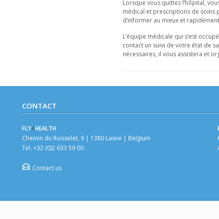
Lorsque vous quittez l’hôpital, vo
médical et prescriptions de soins 
d’informer au mieux et rapidement
L’équipe médicale qui s’est occup
contact un suivi de votre état de 
nécessaires, il vous assistera et or
CONTACT
FLY
4
HEALTH
Chemin du Ruisselet, 9 | 1380 Lasne | Belgium
Tel. +32 (0)2 633 59 00
Contact us