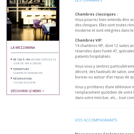
LES CHAMBRES
Chambres classiques :
Vous pourrez bien entendu être ac
des cliniques. Elles sont toutes r
moderne et sont intégrées dans les 
Chambres VIP:
19 chambres VIP, dont 12 suites av
LA MEZZANINA
réservées dans l’unité 47, spécial
patients hospitalisés.
DE 12H À 15H
(ROOM-SERVICE LE
SOIR DE 18H À 20H30)
Vous vous y sentirez particulièreme
FERMETURE :
décoré, des fauteuils de salon, une
SAMEDI ET DIMANCHE
bureau ou autour d’un repas de qu
RÉSERVATION :
+32 (0)2 614 24 90
Vous y profiterez d’une télévision m
DÉCOUVRIR LE MENU >
remplacement quotidien de votre li
dans votre mini-bar, etc… tout com
VOS ACCOMPAGNANTS