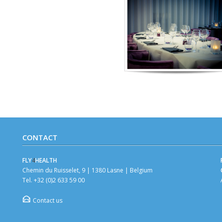
CONTACT
FLY
4
HEALTH
Chemin du Ruisselet, 9 | 1380 Lasne | Belgium
Tel. +32 (0)2 633 59 00
Contact us