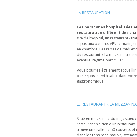
LA RESTAURATION
Les personnes hospitalisées e
restauration différent des ch
site de l’hôpital, un restaurant / t
repas aux patients VIP. Le matin, u
en chambre. Les repas de midi et du
du restaurant « La mezzanina », ser
éventuel régime particulier.
Vous pourrez également accueillir v
bon repas, servi à table dans votr
gastronomique.
LE RESTAURANT « LA MEZZANINA
Situé en mezzanine du majestueux ha
restaurant n’a rien d’un restaurant 
trouve une salle de 50 couverts et
dans les tons rose-mauve, attenant