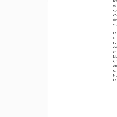
fe
et
co
co
de
y 
La
ci
ro
de
ca
Mo
Gr
du
se
No
l’