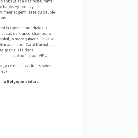
 d’abbaye et à des restaurants
ochable. Ajoutons-y les
humeur et gentillesse du peuple
ous.
ussi la capitale mondiale du
e circuit de Francorchamps, la
soleil, la maroquinerie Delvaux,
olini ou encore Carat Duchatelet,
se spécialisée dans
hicules blindés pour VIP,...
c, à ce que les visiteurs soient
reux.
, la Belgique séduit.