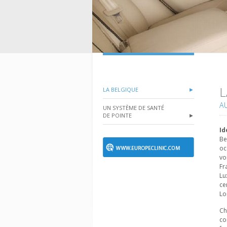
L
LA BELGIQUE
►
A
UN SYSTÈME DE SANTÉ
DE POINTE
►
Id
Be
oc
vo
Fr
Lu
ce
Lo
Ch
co