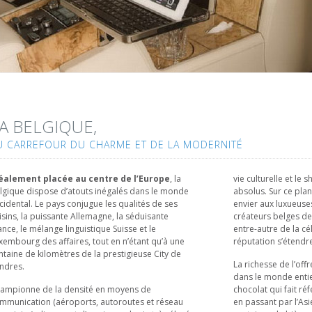
A BELGIQUE,
U CARREFOUR DU CHARME ET DE LA MODERNITÉ
éalement placée au centre de l’Europe
, la
vie culturelle et le
lgique dispose d’atouts inégalés dans le monde
absolus. Sur ce plan,
cidental. Le pays conjugue les qualités de ses
envier aux luxueuse
isins, la puissante Allemagne, la séduisante
créateurs belges de
ance, le mélange linguistique Suisse et le
entre-autre de la cé
xembourg des affaires, tout en n’étant qu’à une
réputation s’étendre
ntaine de kilomètres de la prestigieuse City de
La richesse de l’of
ndres.
dans le monde enti
ampionne de la densité en moyens de
chocolat qui fait ré
mmunication (aéroports, autoroutes et réseau
en passant par l’Asie