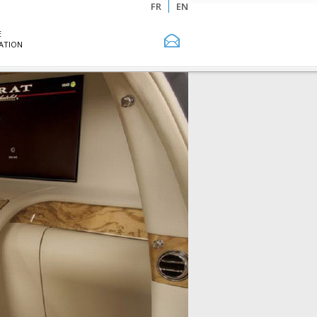
FR
EN
E
ATION