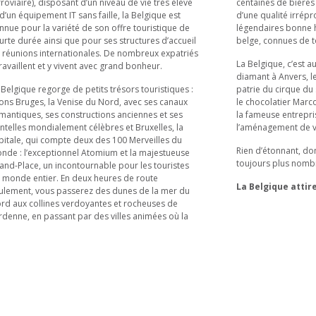
rroviaire), disposant d’un niveau de vie très élevé
centaines de bières
 d’un équipement IT sans faille, la Belgique est
d’une qualité irrépr
nnue pour la variété de son offre touristique de
légendaires bonne 
urte durée ainsi que pour ses structures d’accueil
belge, connues de t
 réunions internationales. De nombreux expatriés
La Belgique, c’est a
travaillent et y vivent avec grand bonheur.
diamant à Anvers, l
 Belgique regorge de petits trésors touristiques :
patrie du cirque du 
tons Bruges, la Venise du Nord, avec ses canaux
le chocolatier Marc
mantiques, ses constructions anciennes et ses
la fameuse entrepri
ntelles mondialement célèbres et Bruxelles, la
l’aménagement de vé
pitale, qui compte deux des 100 Merveilles du
Rien d’étonnant, don
nde : l’exceptionnel Atomium et la majestueuse
toujours plus nomb
and-Place, un incontournable pour les touristes
 monde entier. En deux heures de route
La Belgique attire
ulement, vous passerez des dunes de la mer du
rd aux collines verdoyantes et rocheuses de
Ardenne, en passant par des villes animées où la